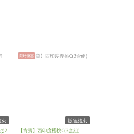
限時優惠
結束
販售結束
)2
【肯寶】西印度櫻桃C(3盒組)