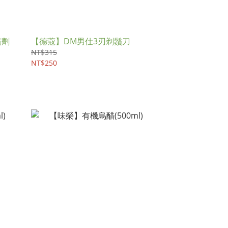
噴劑
【德蔻】DM男仕3刃剃鬚刀
NT$315
NT$250