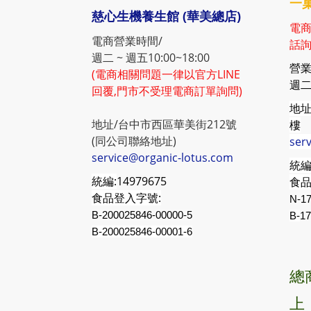
一菓
慈心生機養生館 (華美總店)
電商
電商營業時間/
話詢
週二 ~ 週五10:00~18:00
營業
(電商相關問題一律以官方LINE
週二 
回覆,門市不受理電商訂單詢問)
地址
地址/台中市西區華美街212號
樓
(同公司聯絡地址)
ser
service@organic-lotus.com
統編
統編:
14979675
食品
食品登入字號:
N-17
B-200025846-00000-5
B-
17
B-200025846-00001-6
總
上