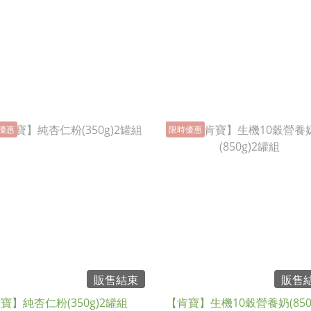
優惠
限時優惠
販售結束
販售
寶】純杏仁粉(350g)2罐組
【肯寶】生機10穀營養奶(850g