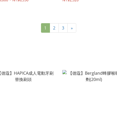
1
2
3
»