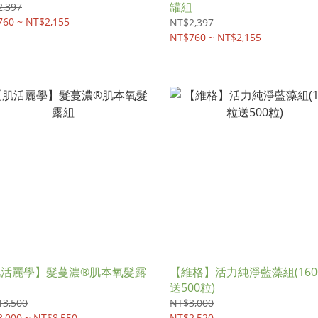
罐組
,397
60 ~ NT$2,155
NT$2,397
NT$760 ~ NT$2,155
肌活麗學】髮蔓濃®肌本氧髮露
【維格】活力純淨藍藻組(160
送500粒)
13,500
NT$3,000
,000 ~ NT$8,550
NT$2,520