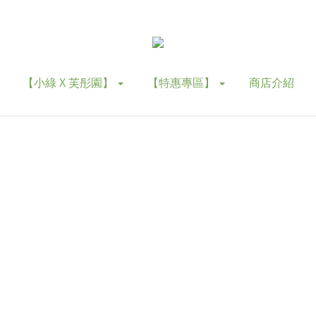
【小綠 X 芙彤園】
【特惠專區】
商店介紹