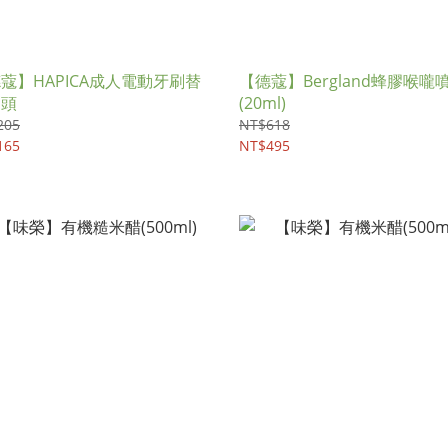
蔻】HAPICA成人電動牙刷替
【德蔻】Bergland蜂膠喉嚨
刷頭
(20ml)
205
NT$618
165
NT$495